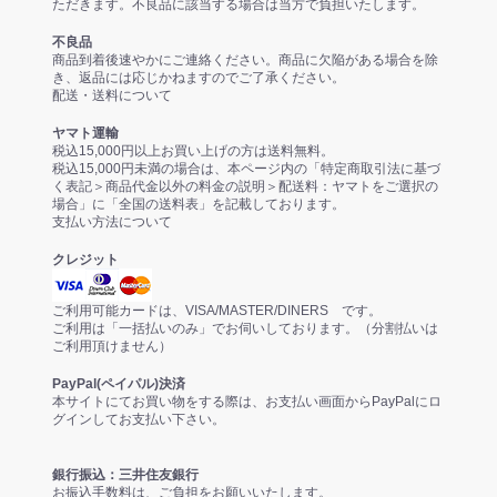
ただきます。不良品に該当する場合は当方で負担いたします。
不良品
商品到着後速やかにご連絡ください。商品に欠陥がある場合を除
き、返品には応じかねますのでご了承ください。
配送・送料について
ヤマト運輸
税込15,000円以上お買い上げの方は送料無料。
税込15,000円未満の場合は、本ページ内の「特定商取引法に基づ
く表記＞商品代金以外の料金の説明＞配送料：ヤマトをご選択の
場合」に「全国の送料表」を記載しております。
支払い方法について
クレジット
ご利用可能カードは、VISA/MASTER/DINERS です。
ご利用は「一括払いのみ」でお伺いしております。（分割払いは
ご利用頂けません）
PayPal(ペイパル)決済
本サイトにてお買い物をする際は、お支払い画面からPayPalにロ
グインしてお支払い下さい。
銀行振込：三井住友銀行
お振込手数料は、ご負担をお願いいたします。