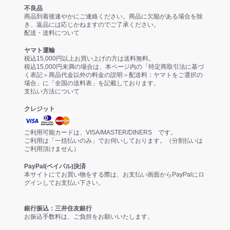
不良品
商品到着後速やかにご連絡ください。商品に欠陥がある場合を除
き、返品には応じかねますのでご了承ください。
配送・送料について
ヤマト運輸
税込15,000円以上お買い上げの方は送料無料。
税込15,000円未満の場合は、本ページ内の「特定商取引法に基づ
く表記＞商品代金以外の料金の説明＞配送料：ヤマトをご選択の
場合」に「全国の送料表」を記載しております。
支払い方法について
クレジット
ご利用可能カードは、VISA/MASTER/DINERS です。
ご利用は「一括払いのみ」でお伺いしております。（分割払いは
ご利用頂けません）
PayPal(ペイパル)決済
本サイトにてお買い物をする際は、お支払い画面からPayPalにロ
グインしてお支払い下さい。
銀行振込：三井住友銀行
お振込手数料は、ご負担をお願いいたします。