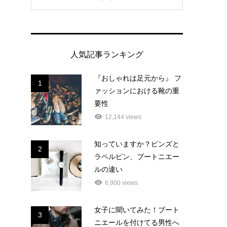
人気記事ランキング
『おしゃれは足元から』 フ
1
ァッションにおける靴の重
要性
12,144 views
知っていますか？ピンズと
2
ラペルピン、ブートニエー
ルの違い
6,900 views
女子に聞いてみた！ブート
3
ニエールを付けてる男性へ