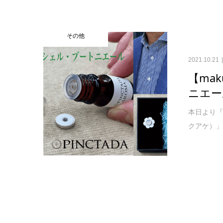
その他
2021.10.21
【ma
ニエー
本日より『
クアケ）」さ