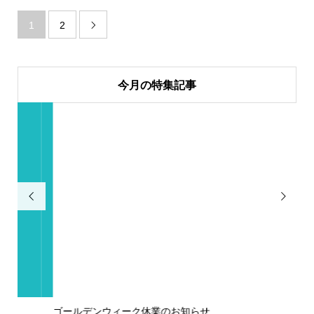
1
2

今月の特集記事


ゴールデンウィーク休業のお知らせ
年