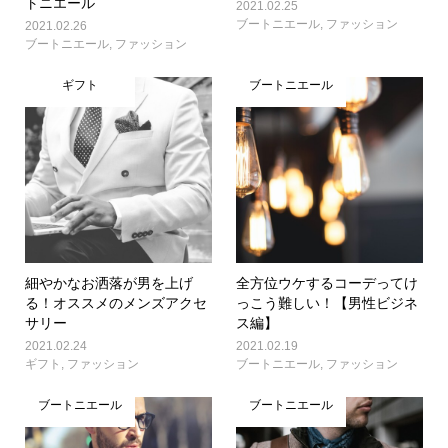
トニエール
2021.02.25
ブートニエール
,
ファッション
2021.02.26
ブートニエール
,
ファッション
ギフト
ブートニエール
細やかなお洒落が男を上げ
全方位ウケするコーデってけ
る！オススメのメンズアクセ
っこう難しい！【男性ビジネ
サリー
ス編】
2021.02.24
2021.02.19
ギフト
,
ファッション
ブートニエール
,
ファッション
ブートニエール
ブートニエール