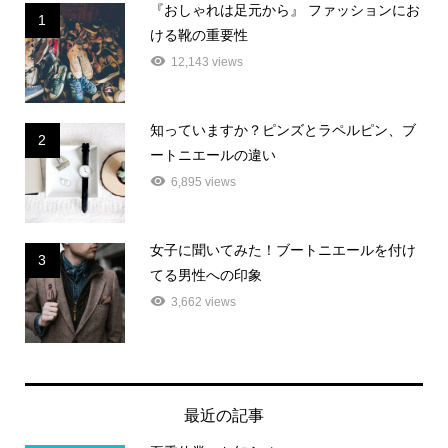
『おしゃれは足元から』 ファッションにお
1
ける靴の重要性
12,143 views
知っていますか？ピンズとラペルピン、ブ
2
ートニエールの違い
6,895 views
女子に聞いてみた！ブートニエールを付け
3
てる男性への印象
3,662 views
最近の記事