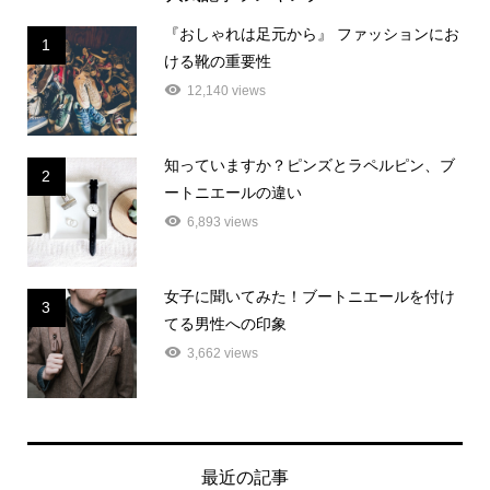
『おしゃれは足元から』 ファッションにお
1
ける靴の重要性
12,140 views
知っていますか？ピンズとラペルピン、ブ
2
ートニエールの違い
6,893 views
女子に聞いてみた！ブートニエールを付け
3
てる男性への印象
3,662 views
最近の記事