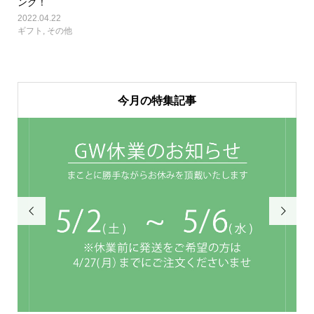
ング！
2022.04.22
ギフト
,
その他
今月の特集記事

