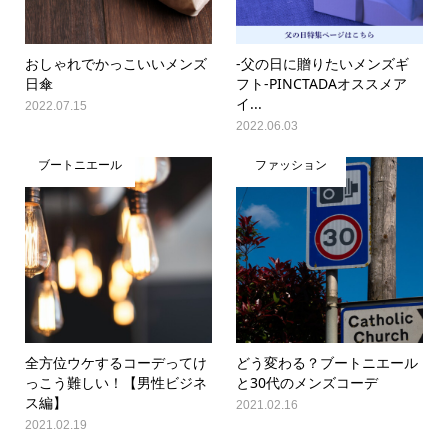
おしゃれでかっこいいメンズ
-父の日に贈りたいメンズギ
日傘
フト-PINCTADAオススメア
イ...
2022.07.15
2022.06.03
ブートニエール
ファッション
全方位ウケするコーデってけ
どう変わる？ブートニエール
っこう難しい！【男性ビジネ
と30代のメンズコーデ
ス編】
2021.02.16
2021.02.19