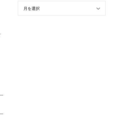
月を選択
ビ
。