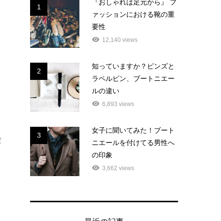
『おしゃれは足元から』 フ
1
ァッションにおける靴の重
要性
12,140 views
知っていますか？ピンズと
2
ラペルピン、ブートニエー
ルの違い
6,893 views
。
女子に聞いてみた！ブート
3
だ
ニエールを付けてる男性へ
の印象
3,662 views